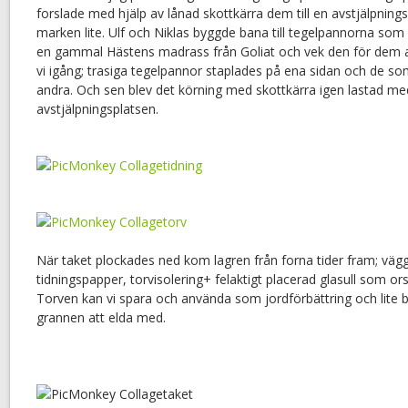
forslade med hjälp av lånad skottkärra dem till en avstjälpningspl
marken lite. Ulf och Niklas byggde bana till tegelpannorna som s
en gammal Hästens madrass från Goliat och vek den för dem a
vi igång; trasiga tegelpannor staplades på ena sidan och de so
andra. Och sen blev det körning med skottkärra igen lastad med 
avstjälpningsplatsen.
När taket plockades ned kom lagren från forna tider fram; vä
tidningspapper, torvisolering+ felaktigt placerad glasull som o
Torven kan vi spara och använda som jordförbättring och lite br
grannen att elda med.