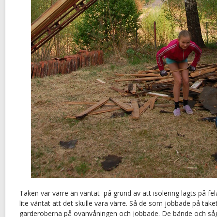
Taken var värre än väntat på grund av att isolering lagts på fe
lite väntat att det skulle vara värre. Så de som jobbade på tak
garderoberna på ovanvåningen och jobbade. De bände och såg