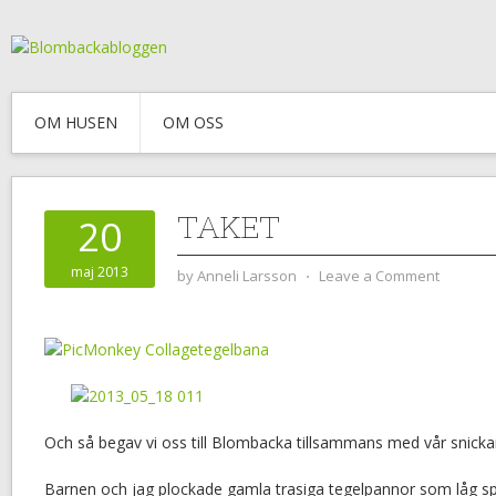
OM HUSEN
OM OSS
TAKET
20
maj 2013
by
Anneli Larsson
⋅
Leave a Comment
Och så begav vi oss till Blombacka tillsammans med vår snicka
Barnen och jag plockade gamla trasiga tegelpannor som låg sp